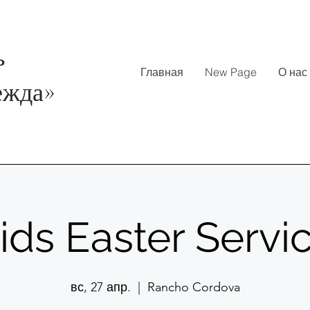
ь
Главная
New Page
О нас
ежда
»
ids Easter Servi
вс, 27 апр.
  |  
Rancho Cordova