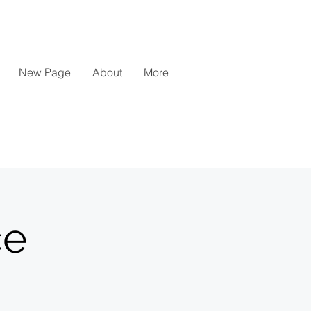
New Page
About
More
ce