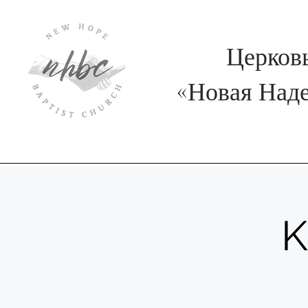
Церков
«
Новая Над
K